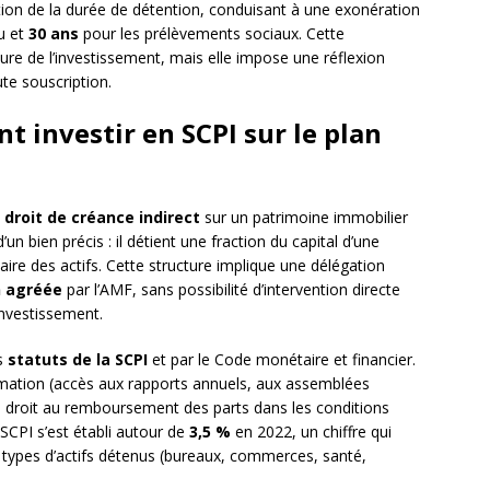
tion de la durée de détention, conduisant à une exonération
u et
30 ans
pour les prélèvements sociaux. Cette
ure de l’investissement, mais elle impose une réflexion
te souscription.
t investir en SCPI sur le plan
n
droit de créance indirect
sur un patrimoine immobilier
d’un bien précis : il détient une fraction du capital d’une
taire des actifs. Cette structure implique une délégation
n agréée
par l’AMF, sans possibilité d’intervention directe
investissement.
es
statuts de la SCPI
et par le Code monétaire et financier.
rmation (accès aux rapports annuels, aux assemblées
 le droit au remboursement des parts dans les conditions
CPI s’est établi autour de
3,5 %
en 2022, un chiffre qui
 types d’actifs détenus (bureaux, commerces, santé,