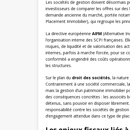
Les sociétés de gestion doivent désormais p
investisseurs de comparer les offres sur de
demande ancienne du marché, portée notam
Placement Immobilier), qui regroupe les prin
La directive européenne
AIFM
(Alternative I
l’organisation interne des SCPI françaises. E
risques, de liquidité et de valorisation des a
internes, parfois à marche forcée, pour se c
conformité a engendré des coûts opérationne
les structures.
Sur le plan du
droit des sociétés
, la nature
Contrairement à une société commerciale, la
mais la gestion d’un patrimoine immobilier po
des conséquences concrètes : les associés b
détenus, sans pouvoir en disposer librement. 
responsabilité contre les sociétés de gestion
d’engagement attendue dans ce type de pla
Les enjeux fiscaux liés 