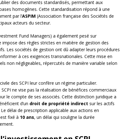
ublier des documents standardisés, permettant aux
s bases homogènes. Cette standardisation répond à une
ment par l’
ASPIM
(Association française des Sociétés de
cipaux acteurs du secteur.
nvestment Fund Managers) a également pesé sur
lle impose des règles strictes en matière de gestion des
ctifs. Les sociétés de gestion ont dû adapter leurs procédures
onformer à ces exigences transnationales. Cette mise en
ls non négligeables, répercutés de manière variable selon
 civile des SCPI leur confère un régime particulier.
 SCPI ne vise pas la réalisation de bénéfices commerciaux
ur le compte de ses associés. Cette distinction juridique a
énéficient d’un
droit de propriété indirect
sur les actifs
Le délai de prescription applicable aux actions en
 est fixé à
10 ans
, un délai qui souligne la durée
cement.
à l’investissement en SCPI