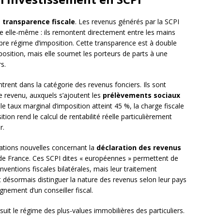
e
transparence fiscale
. Les revenus générés par la SCPI
e elle-même : ils remontent directement entre les mains
opre régime d’imposition. Cette transparence est à double
position, mais elle soumet les porteurs de parts à une
s.
trent dans la catégorie des revenus fonciers. Ils sont
e revenu, auxquels s’ajoutent les
prélèvements sociaux
le taux marginal d’imposition atteint 45 %, la charge fiscale
ion rend le calcul de rentabilité réelle particulièrement
r.
gations nouvelles concernant la
déclaration des revenus
 de France. Ces SCPI dites « européennes » permettent de
onventions fiscales bilatérales, mais leur traitement
oit désormais distinguer la nature des revenus selon leur pays
gnement d’un conseiller fiscal.
uit le régime des plus-values immobilières des particuliers.